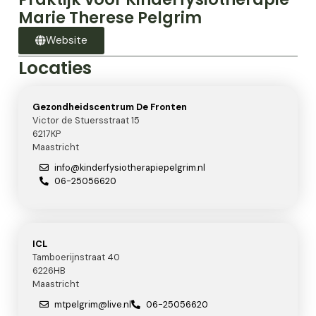
Marie Therese Pelgrim
Website
Locaties
Gezondheidscentrum De Fronten
Victor de Stuersstraat 15
6217KP
Maastricht
info@kinderfysiotherapiepelgrim.nl
06-25056620
ICL
Tamboerijnstraat 40
6226HB
Maastricht
mtpelgrim@live.nl
06-25056620