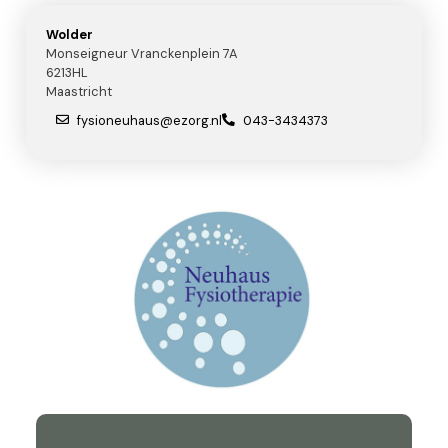
Wolder
Monseigneur Vranckenplein 7A
6213HL
Maastricht
fysioneuhaus@ezorg.nl
043-3434373