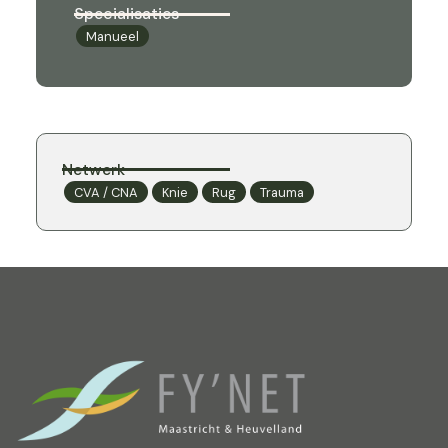
Specialisaties
Manueel
Netwerk
CVA / CNA
Knie
Rug
Trauma