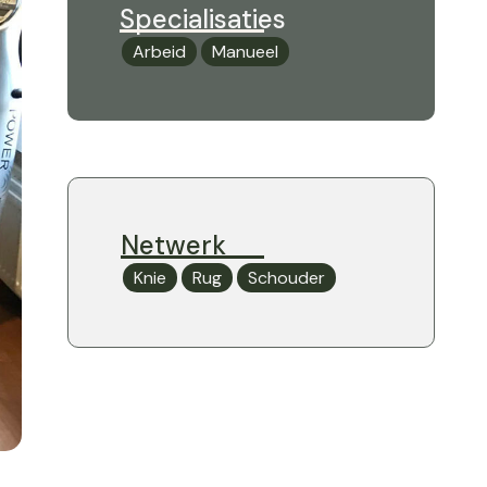
Specialisaties
Arbeid
Manueel
Netwerk
Knie
Rug
Schouder